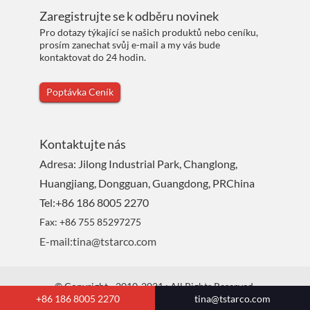
Zaregistrujte se k odběru novinek
Pro dotazy týkající se našich produktů nebo ceníku,
prosím zanechat svůj e-mail a my vás bude
kontaktovat do 24 hodin.
Poptávka Ceník
Kontaktujte nás
Adresa: Jilong Industrial Park, Changlong,
Huangjiang, Dongguan, Guangdong, PRChina
Tel:+86 186 8005 2270
Fax: +86 755 85297275
E-mail:tina@tstarco.com
© Copyright - 2010-2021 : All Rights Reserved.
+86 186 8005 2270
tina@tstarco.com